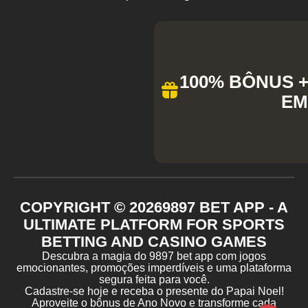
100% BÔNUS + 
EM
COPYRIGHT ©
2026
9897 BET APP - A
ULTIMATE PLATFORM FOR SPORTS
BETTING AND CASINO GAMES
Descubra a magia do 9897 bet app com jogos
emocionantes, promoções imperdíveis e uma plataforma
segura feita para você.
Cadastre-se hoje e receba o presente do Papai Noel!
Aproveite o bônus de Ano Novo e transforme cada