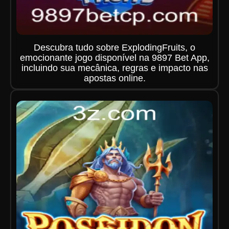
Descubra tudo sobre ExplodingFruits, o
emocionante jogo disponível na 9897 Bet App,
incluindo sua mecânica, regras e impacto nas
apostas online.