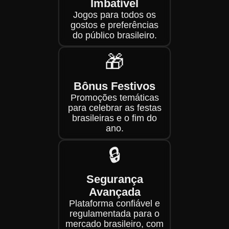
Imbatível
Jogos para todos os
gostos e preferências
do público brasileiro.
🎁
Bônus Festivos
Promoções temáticas
para celebrar as festas
brasileiras e o fim do
ano.
🔒
Segurança
Avançada
Plataforma confiável e
regulamentada para o
mercado brasileiro, com