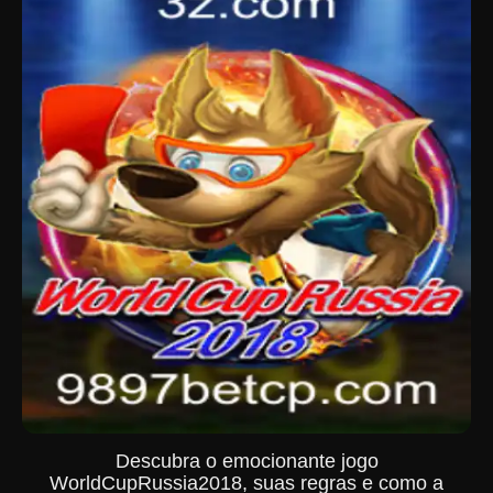
Descubra o emocionante jogo
WorldCupRussia2018, suas regras e como a