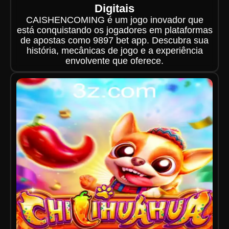
Digitais
CAISHENCOMING é um jogo inovador que
está conquistando os jogadores em plataformas
de apostas como 9897 bet app. Descubra sua
história, mecânicas de jogo e a experiência
envolvente que oferece.