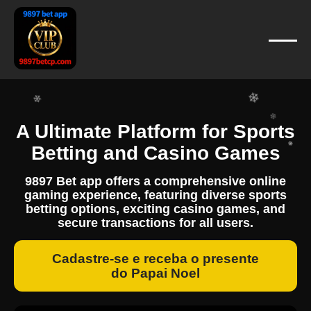
❄
❄
❄
❄
❄
❄
❄
A Ultimate Platform for Sports
❄
❄
Betting and Casino Games
❄
9897 Bet app offers a comprehensive online
❄
gaming experience, featuring diverse sports
betting options, exciting casino games, and
secure transactions for all users.
Cadastre-se e receba o presente
do Papai Noel