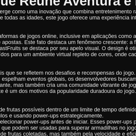
que Reúne Aventura e
emerge como uma inovação que combina entretenimento rá
 todas as idades, este jogo oferece uma experiência int
formas de jogos online, inclusive em aplicações como 
e apostas. Este fato destaca um fenômeno crescente: a 
FastFruits se destaca por seu apelo visual. O design é o
aídos para um ambiente virtual repleto de cores, onde c
ais que se refletem nos desafios e recompensas do jogo.
 espelham eventos globais, os desenvolvedores buscam
nte, mas também cria uma comunidade vibrante de jog
nte é um dos motivos da popularidade duradoura do jogo.
o de frutas possíveis dentro de um limite de tempo defin
ulos e usando power-ups estrategicamente.
selecionar power-ups antes de iniciar. Esses power-ups
s que podem ser usadas para superar armadilhas no jog
e frutas coletadas, mas também pela velocidade e efic