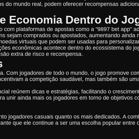
ntos do mundo real, podem oferecer recompensas adicio
 e Economia Dentro do Jo
o com plataformas de apostas como a "9897 bet app" a
tens sejam comprados ou apostados, aumentando ainda m
das virtuais que podem ser usadas para personalizar 
ações econômicas acontece dentro do ecossistema do jo
são extra de risco e recompensa.
s
da. Com jogadores de todo o mundo, o jogo promove com
incentivam a competição saudável, mas também são uma
cial reúnem dicas e estratégias, facilitando o crescim
a unir ainda mais os jogadores em torno de objetivos c
nto jogadores casuais quanto os mais dedicados. A com
nte que ele continue a ser uma escolha popular entre os