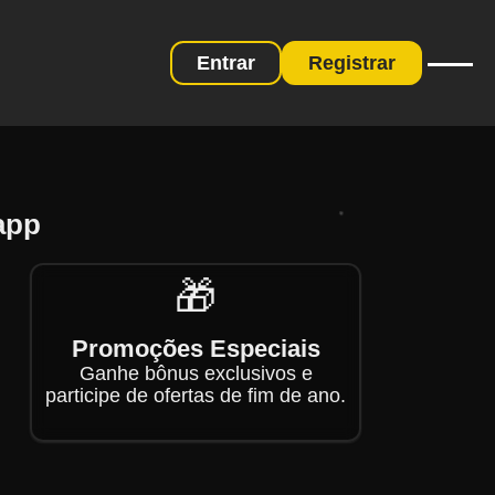
❄
❄
❄
Entrar
Registrar
❄
❄
❄
app
🎁
❄
Promoções Especiais
Ganhe bônus exclusivos e
participe de ofertas de fim de ano.