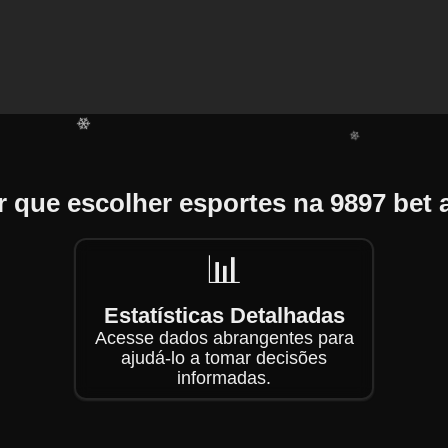
❄
❄
r que escolher esportes na 9897 bet 
❄
❄
❄
📊
Estatísticas Detalhadas
Acesse dados abrangentes para
ajudá-lo a tomar decisões
informadas.