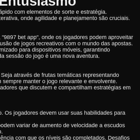
 Entusiasmo
pido com elementos de sorte e estratégia.
erativa, onde agilidade e planejamento são cruciais.
a "9897 bet app", onde os jogadores podem aproveitar
fusão de jogos recreativos com o mundo das apostas.
timizado para dispositivos móveis, garantindo
ada sessão do jogo é uma nova aventura.
 Seja através de frutas temáticas representando
 sempre manter o jogo relevante e envolvente.
adores que discutem e compartilham estratégias em
ido. Os jogadores devem usar suas habilidades para
 podem variar de aumento de velocidade a escudos
o.
iência com que os níveis são completados. Desafios