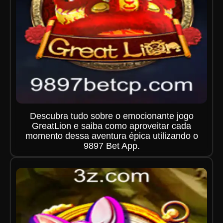
Descubra tudo sobre o emocionante jogo
GreatLion e saiba como aproveitar cada
momento dessa aventura épica utilizando o
9897 Bet App.