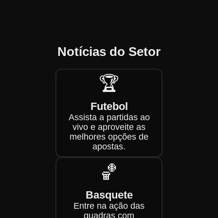
Notícias do Setor
🏆
Futebol
Assista a partidas ao
vivo e aproveite as
melhores opções de
apostas.
🏀
Basquete
Entre na ação das
quadras com