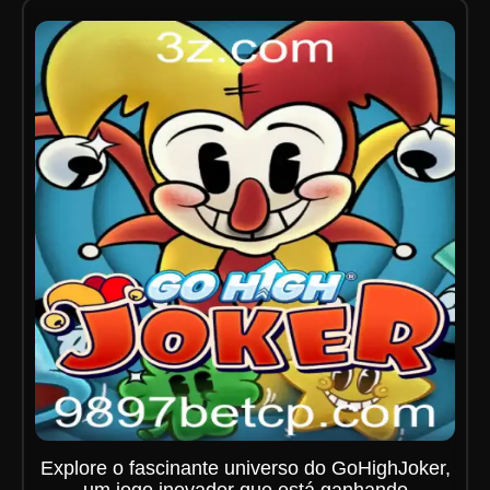
Explore o fascinante universo do GoHighJoker,