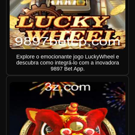
Explore o emocionante jogo LuckyWheel e
descubra como integrá-lo com a inovadora
9897 Bet App.