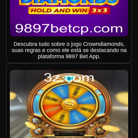
Descubra tudo sobre o jogo Crowndiamonds,
suas regras e como ele está se destacando na
plataforma 9897 Bet App.