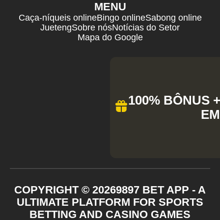
MENU
Caça-níqueis online
Bingo online
Sabong online
Jueteng
Sobre nós
Notícias do Setor
Mapa do Google
100% BÔNUS + 
EM
COPYRIGHT ©
2026
9897 BET APP - A
ULTIMATE PLATFORM FOR SPORTS
BETTING AND CASINO GAMES