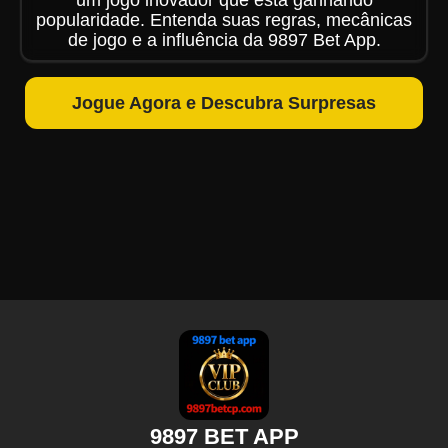
um jogo inovador que está ganhando
popularidade. Entenda suas regras, mecânicas
de jogo e a influência da 9897 Bet App.
Jogue Agora e Descubra Surpresas
9897 BET APP