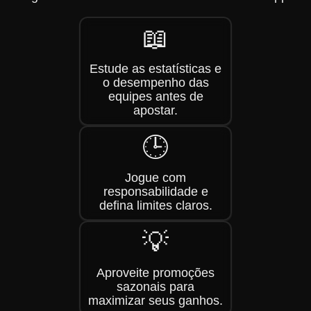
📖
Estude as estatísticas e
o desempenho das
equipes antes de
apostar.
🕒
Jogue com
responsabilidade e
defina limites claros.
💡
Aproveite promoções
sazonais para
maximizar seus ganhos.