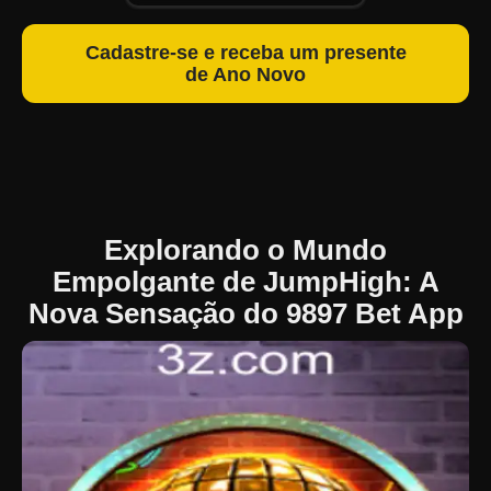
Cadastre-se e receba um presente
de Ano Novo
Explorando o Mundo
Empolgante de JumpHigh: A
Nova Sensação do 9897 Bet App