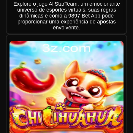
Explore o jogo AllStarTeam, um emocionante
universo de esportes virtuais, suas regras
dinâmicas e como a 9897 Bet App pode
proporcionar uma experiência de apostas
envolvente.