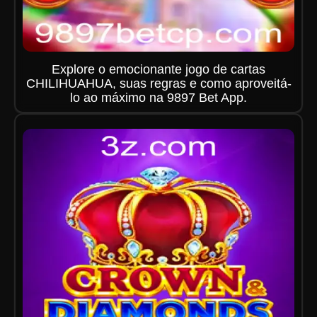
Explore o emocionante jogo de cartas
CHILIHUAHUA, suas regras e como aproveitá-
lo ao máximo na 9897 Bet App.