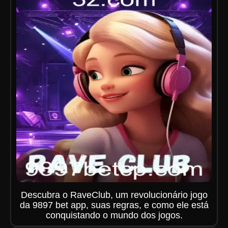
Descubra o RaveClub, um revolucionário jogo
da 9897 bet app, suas regras, e como ele está
conquistando o mundo dos jogos.