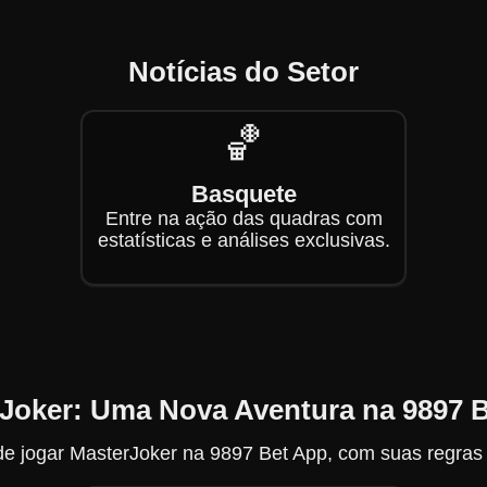
Notícias do Setor
🏀
Basquete
Entre na ação das quadras com
estatísticas e análises exclusivas.
Joker: Uma Nova Aventura na 9897 
e jogar MasterJoker na 9897 Bet App, com suas regras