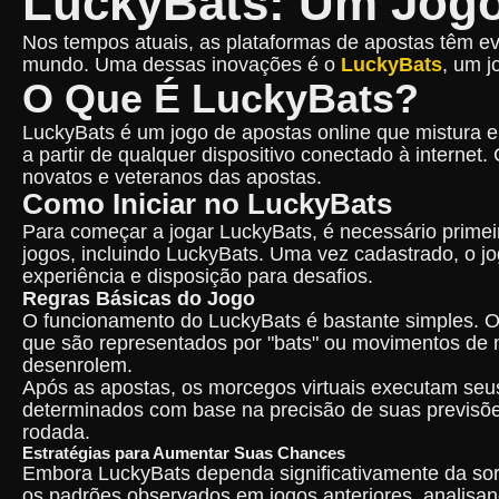
LuckyBats: Um Jogo
Nos tempos atuais, as plataformas de apostas têm ev
mundo. Uma dessas inovações é o
LuckyBats
, um j
O Que É LuckyBats?
LuckyBats é um jogo de apostas online que mistura el
a partir de qualquer dispositivo conectado à interne
novatos e veteranos das apostas.
Como Iniciar no LuckyBats
Para começar a jogar LuckyBats, é necessário primeir
jogos, incluindo LuckyBats. Uma vez cadastrado, o jo
experiência e disposição para desafios.
Regras Básicas do Jogo
O funcionamento do LuckyBats é bastante simples. O
que são representados por "bats" ou movimentos de 
desenrolem.
Após as apostas, os morcegos virtuais executam seu
determinados com base na precisão de suas previsões
rodada.
Estratégias para Aumentar Suas Chances
Embora LuckyBats dependa significativamente da sor
os padrões observados em jogos anteriores, analisand