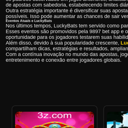
de apostas com sabedoria, estabelecendo limites diár
Outra estratégia importante é diversificar suas apos
possíveis. Isso pode aumentar as chances de sair ve
Eventos Atuais e LuckyBats
Nos últimos tempos, LuckyBats tem servido como pa
Esses eventos são promovidos pela 9897 bet app e ofe
oportunidade para os jogadores testarem suas habil
Além disso, devido à sua popularidade crescente,
Lu
compartilham dicas, estratégias e resultados, amplia
Com a contínua inovação no mundo das apostas, jo
entretenimento e conexão entre jogadores globais.