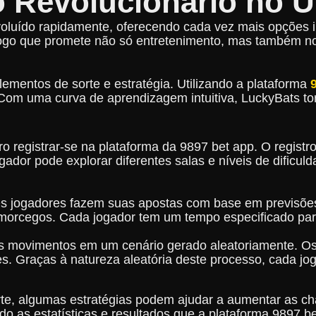
 Revolucionário no U
oluído rapidamente, oferecendo cada vez mais opções i
ogo que promete não só entretenimento, mas também no
ementos de sorte e estratégia. Utilizando a plataforma
t. Com uma curva de aprendizagem intuitiva, LuckyBats 
o registrar-se na plataforma da 9897 bet app. O registr
gador pode explorar diferentes salas e níveis de dific
s jogadores fazem suas apostas com base em previsões 
morcegos. Cada jogador tem um tempo especificado par
s movimentos em um cenário gerado aleatoriamente. Os 
. Graças à natureza aleatória deste processo, cada jogo
te, algumas estratégias podem ajudar a aumentar as ch
o as estatísticas e resultados que a plataforma 9897 b