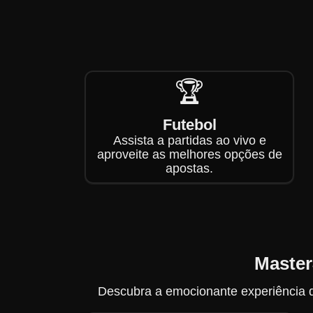
🏆
Futebol
Assista a partidas ao vivo e
aproveite as melhores opções de
apostas.
Master
Descubra a emocionante experiência d