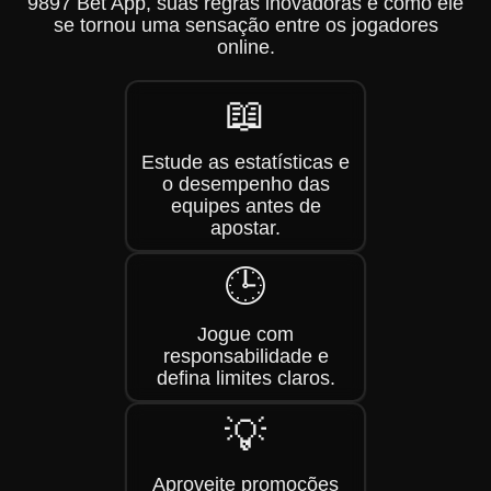
9897 Bet App, suas regras inovadoras e como ele
se tornou uma sensação entre os jogadores
online.
📖
Estude as estatísticas e
o desempenho das
equipes antes de
apostar.
🕒
Jogue com
responsabilidade e
defina limites claros.
💡
Aproveite promoções