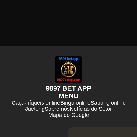
9897 BET APP
MENU
Caça-níqueis online
Bingo online
Sabong online
Jueteng
Sobre nós
Notícias do Setor
Mapa do Google