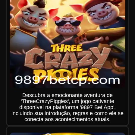
Descubra a emocionante aventura de
'ThreeCrazyPiggies', um jogo cativante
disponível na plataforma '9897 Bet App',
incluindo sua introdução, regras e como ele se
conecta aos acontecimentos atuais.