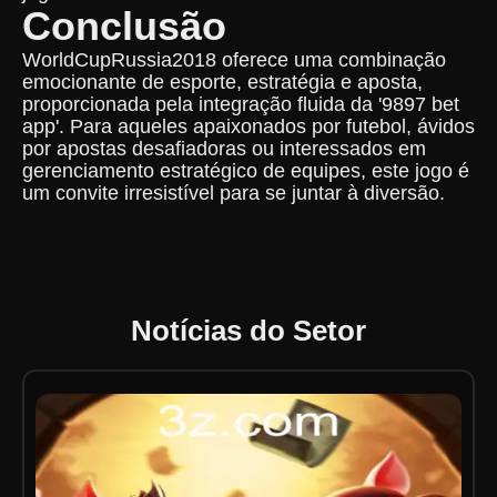
Conclusão
WorldCupRussia2018 oferece uma combinação
emocionante de esporte, estratégia e aposta,
proporcionada pela integração fluida da '9897 bet
app'. Para aqueles apaixonados por futebol, ávidos
por apostas desafiadoras ou interessados em
gerenciamento estratégico de equipes, este jogo é
um convite irresistível para se juntar à diversão.
Notícias do Setor