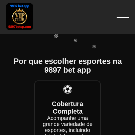
❄
❄
❄
❄
❄
Por que escolher esportes na
❄
❄
9897 bet app
❄
❄
⚽
❄
Cobertura
Completa
Acompanhe uma
grande variedade de
esportes, incluindo