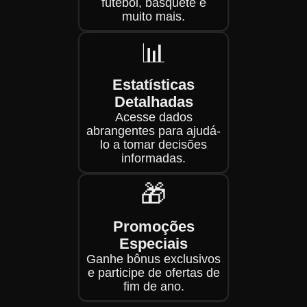
futebol, basquete e
muito mais.
📊
Estatísticas
Detalhadas
Acesse dados
abrangentes para ajudá-
lo a tomar decisões
informadas.
🎁
Promoções
Especiais
Ganhe bônus exclusivos
e participe de ofertas de
fim de ano.