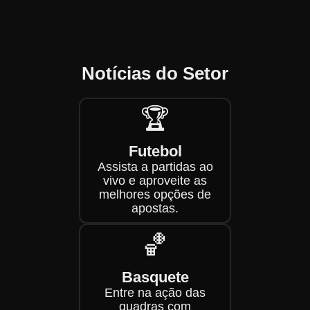
Notícias do Setor
🏆
Futebol
Assista a partidas ao
vivo e aproveite as
melhores opções de
apostas.
🏀
Basquete
Entre na ação das
quadras com