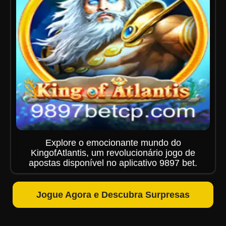
Explore o emocionante mundo do
KingofAtlantis, um revolucionário jogo de
apostas disponível no aplicativo 9897 bet.
Jogue Agora e Descubra Surpresas