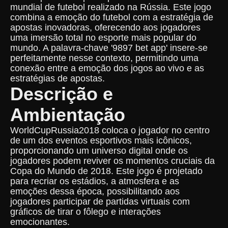
mundial de futebol realizado na Rússia. Este jogo
combina a emoção do futebol com a estratégia de
apostas inovadoras, oferecendo aos jogadores
uma imersão total no esporte mais popular do
mundo. A palavra-chave '9897 bet app' insere-se
perfeitamente nesse contexto, permitindo uma
conexão entre a emoção dos jogos ao vivo e as
estratégias de apostas.
Descrição e
Ambientação
WorldCupRussia2018 coloca o jogador no centro
de um dos eventos esportivos mais icônicos,
proporcionando um universo digital onde os
jogadores podem reviver os momentos cruciais da
Copa do Mundo de 2018. Este jogo é projetado
para recriar os estádios, a atmosfera e as
emoções dessa época, possibilitando aos
jogadores participar de partidas virtuais com
gráficos de tirar o fôlego e interações
emocionantes.