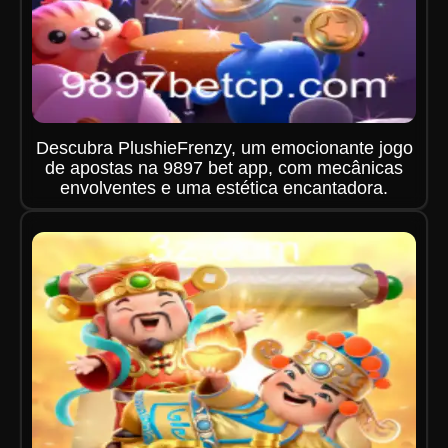
Descubra PlushieFrenzy, um emocionante jogo
de apostas na 9897 bet app, com mecânicas
envolventes e uma estética encantadora.