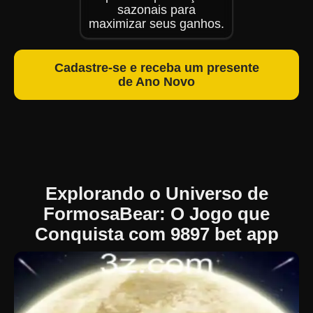
sazonais para
maximizar seus ganhos.
Cadastre-se e receba um presente
de Ano Novo
Explorando o Universo de
FormosaBear: O Jogo que
Conquista com 9897 bet app