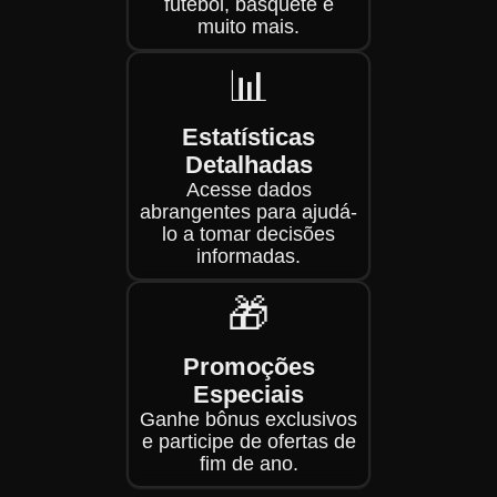
futebol, basquete e
muito mais.
📊
Estatísticas
Detalhadas
Acesse dados
abrangentes para ajudá-
lo a tomar decisões
informadas.
🎁
Promoções
Especiais
Ganhe bônus exclusivos
e participe de ofertas de
fim de ano.