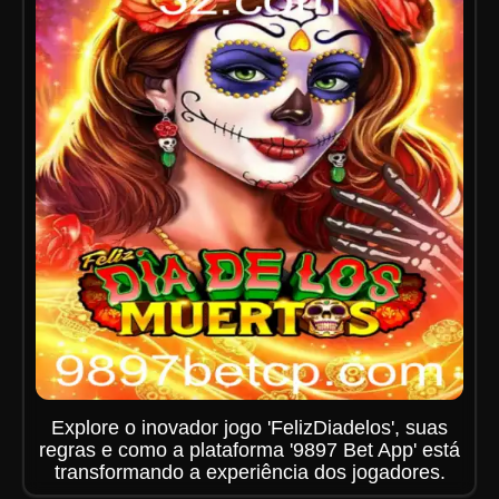
Explore o inovador jogo 'FelizDiadelos', suas
regras e como a plataforma '9897 Bet App' está
transformando a experiência dos jogadores.