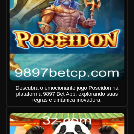
Descubra o emocionante jogo Poseidon na
plataforma 9897 Bet App, explorando suas
regras e dinâmica inovadora.