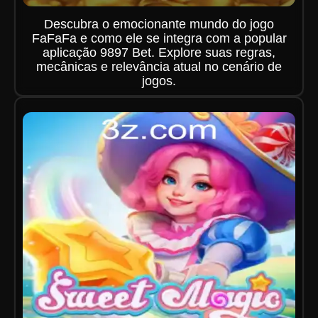
Descubra o emocionante mundo do jogo
FaFaFa e como ele se integra com a popular
aplicação 9897 Bet. Explore suas regras,
mecânicas e relevância atual no cenário de
jogos.