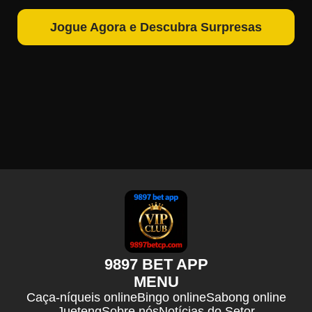
Jogue Agora e Descubra Surpresas
9897 BET APP
MENU
Caça-níqueis online
Bingo online
Sabong online
Jueteng
Sobre nós
Notícias do Setor