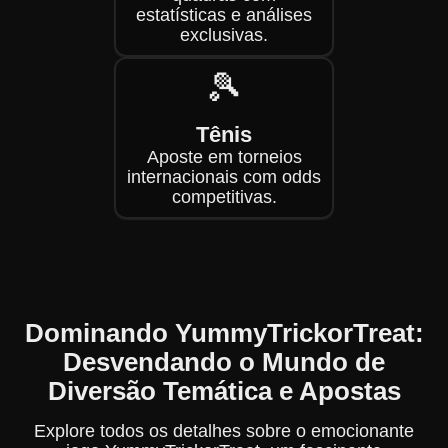
estatísticas e análises
exclusivas.
🎾
Tênis
Aposte em torneios
internacionais com odds
competitivas.
Dominando YummyTrickorTreat:
Desvendando o Mundo de
Diversão Temática e Apostas
Explore todos os detalhes sobre o emocionante