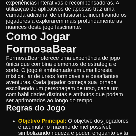
experiências interativas e recompensadoras. A
utilização de aplicativos de apostas traz uma
camada adicional de entusiasmo, incentivando os
jogadores a explorarem mais profundamente as
nuances deste jogo fascinante.
Como Jogar
FormosaBear
FormosaBear oferece uma experiência de jogo
única que combina elementos de estratégia e
sorte. O jogo é ambientado em uma floresta
mística, lar de ursos formidáveis e desafiantes
aventuras. Cada jogador começa sua jornada
escolhendo um personagem de urso, cada um
com habilidades distintas e atributos que podem
ser aprimorados ao longo do tempo.
Regras do Jogo
Objetivo Principal:
O objetivo dos jogadores
é acumular o máximo de mel possível,
simbolizando riqueza e poder, enquanto evita