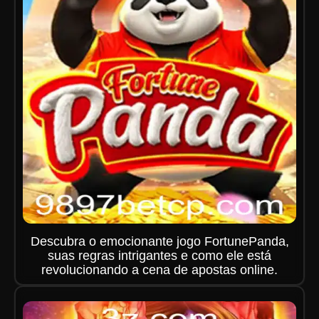
Descubra o emocionante jogo FortunePanda,
suas regras intrigantes e como ele está
revolucionando a cena de apostas online.