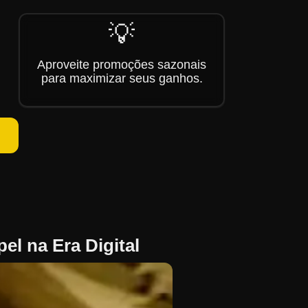
💡
Aproveite promoções sazonais
para maximizar seus ganhos.
l na Era Digital