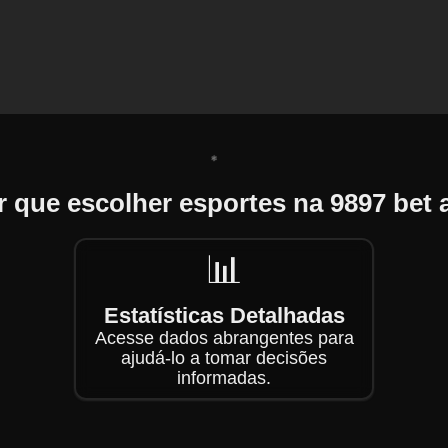
r que escolher esportes na 9897 bet 
❄
❄
📊
Estatísticas Detalhadas
Acesse dados abrangentes para
ajudá-lo a tomar decisões
informadas.