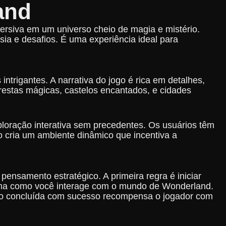
and
ersiva em um universo cheio de magia e mistério.
ia e desafios. É uma experiência ideal para
ntrigantes. A narrativa do jogo é rica em detalhes,
estas mágicas, castelos encantados, e cidades
oração interativa sem precedentes. Os usuários têm
o cria um ambiente dinâmico que incentiva a
ensamento estratégico. A primeira regra é iniciar
rma como você interage com o mundo de Wonderland.
ão concluída com sucesso recompensa o jogador com