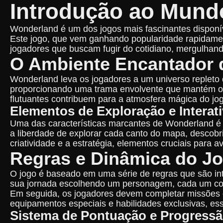
Introdução ao Mund
Wonderland é um dos jogos mais fascinantes disponív
Este jogo, que vem ganhando popularidade rapidament
jogadores que buscam fugir do cotidiano, mergulhand
O Ambiente Encantador 
Wonderland leva os jogadores a um universo repleto de
proporcionando uma trama envolvente que mantém os 
flutuantes contribuem para a atmosfera mágica do jo
Elementos de Exploração e Interat
Uma das características marcantes de Wonderland é 
a liberdade de explorar cada canto do mapa, descobri
criatividade e a estratégia, elementos cruciais para a
Regras e Dinâmica do J
O jogo é baseado em uma série de regras que são intu
sua jornada escolhendo um personagem, cada um co
Em seguida, os jogadores devem completar missões 
equipamentos especiais e habilidades exclusivas, esse
Sistema de Pontuação e Progress