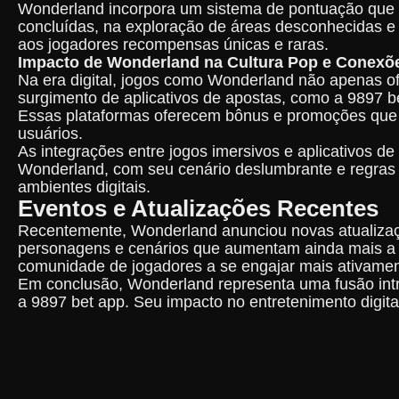
Wonderland incorpora um sistema de pontuação que é
concluídas, na exploração de áreas desconhecidas e
aos jogadores recompensas únicas e raras.
Impacto de Wonderland na Cultura Pop e Conexõ
Na era digital, jogos como Wonderland não apenas 
surgimento de aplicativos de apostas, como a 9897 b
Essas plataformas oferecem bônus e promoções que s
usuários.
As integrações entre jogos imersivos e aplicativos de
Wonderland, com seu cenário deslumbrante e regras 
ambientes digitais.
Eventos e Atualizações Recentes
Recentemente, Wonderland anunciou novas atualizaç
personagens e cenários que aumentam ainda mais a r
comunidade de jogadores a se engajar mais ativament
Em conclusão, Wonderland representa uma fusão int
a 9897 bet app. Seu impacto no entretenimento digit